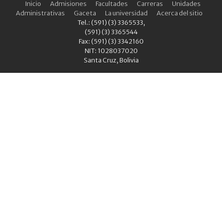
Inicio
Admisiones
Facultades
Carreras
Unidades
Administrativas
Gaceta
La universidad
Acerca del sitio
Tel.: (591) (3) 3365533,
(591) (3) 3365544
Fax: (591) (3) 3342160
NIT: 1028037020
Santa Cruz, Bolivia