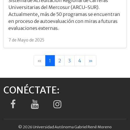
Sistema de Acreditación Regional de Carreras
Universitarias del Mercosur (ARCU-SUR).
Actualmente, más de 50 programas se encuentran
en proceso de autoevaluación con miras a futuras
evaluaciones externas.
7 de Mayo de 2025
«
1
2
3
4
»
CONÉCTATE:
© 2026 Universidad Autónoma Gabriel René Moreno