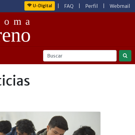
U-Digital
|
FAQ
|
Perfil
|
Webmail
icias