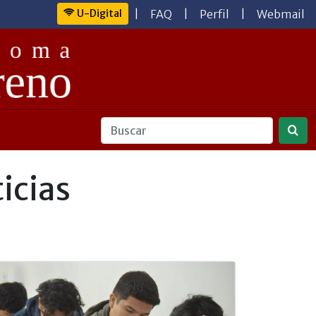
U-Digital
|
FAQ
|
Perfil
|
Webmail
icias