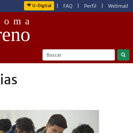
U-Digital
|
FAQ
|
Perfil
|
Webmail
ias