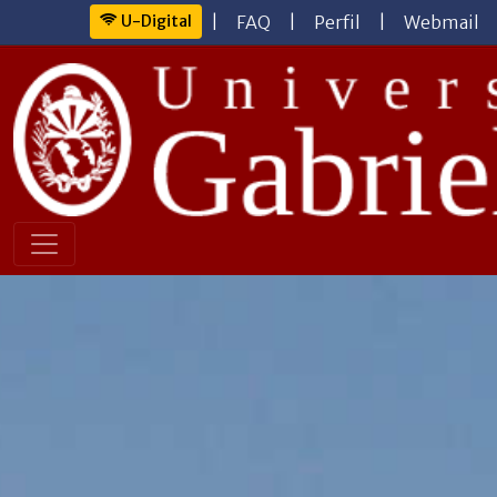
U-Digital
|
FAQ
|
Perfil
|
Webmail