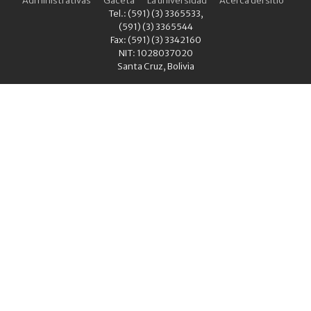
Tel.: (591) (3) 3365533,
(591) (3) 3365544
Fax: (591) (3) 3342160
NIT: 1028037020
Santa Cruz, Bolivia