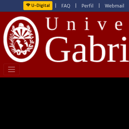
U-Digital
|
FAQ
|
Perfil
|
Webmail