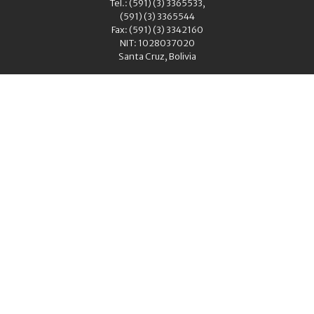
Tel.: (591) (3) 3365533,
(591) (3) 3365544
Fax: (591) (3) 3342160
NIT: 1028037020
Santa Cruz, Bolivia