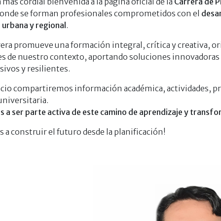
 más cordial bienvenida a la página oficial de la
Carrera de Pl
onde se forman profesionales comprometidos con el
desar
n urbana y regional
.
era promueve una formación integral, crítica y creativa, or
les de nuestro contexto, aportando soluciones innovadoras 
sivos y resilientes.
acio compartiremos información académica, actividades, pr
niversitaria.
s a ser parte activa de este camino de aprendizaje y transfor
 a construir el futuro desde la planificación!