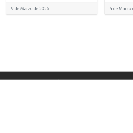
9 de Marzo de 2026
4 de Marzo 
CONÉCTATE:
Inicio
© 2026 Universidad Autónoma Gabriel
René Moreno