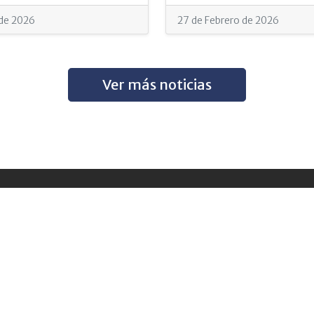
de 2026
27 de Febrero de 2026
Ver más noticias
Admisiones
Facultades
Carreras
Unidades Administrativas
G
La universidad
Acerca del sitio