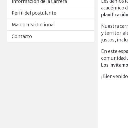
Les damos la
Información de la Carrera
académico d
Perfil del postulante
planificació
Marco Institucional
Nuestra carr
y territoria
Contacto
justos, inclu
En este esp
comunidad u
Los invitamo
¡Bienvenidos