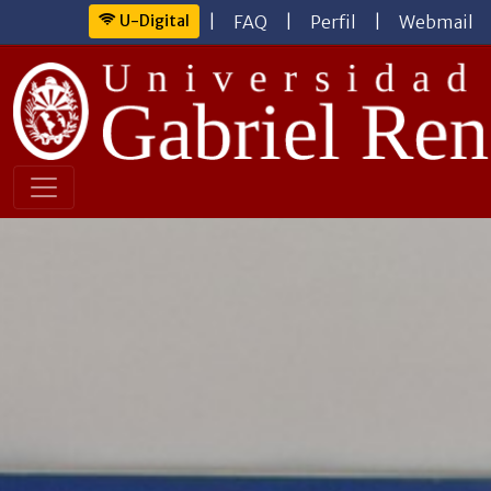
U-Digital
|
FAQ
|
Perfil
|
Webmail