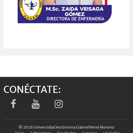
CONÉCTATE:
© 2026 Universidad Autónoma Gabriel René Moreno
Inicio
Admisiones
Facultades
Carreras
Unidades