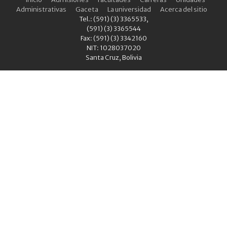
Administrativas
Gaceta
La universidad
Acerca del sitio
Tel.: (591) (3) 3365533,
(591) (3) 3365544
Fax: (591) (3) 3342160
NIT: 1028037020
Santa Cruz, Bolivia