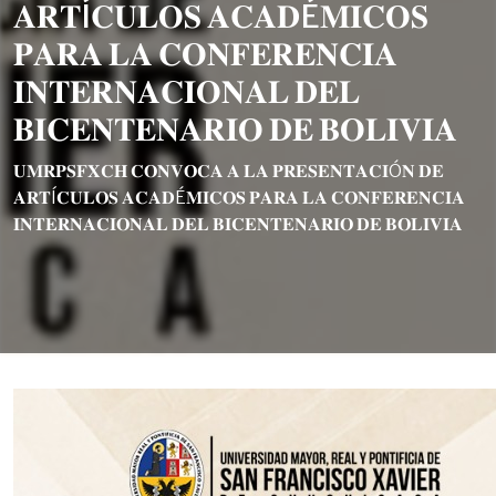
𝐀𝐑𝐓Í𝐂𝐔𝐋𝐎𝐒 𝐀𝐂𝐀𝐃É𝐌𝐈𝐂𝐎𝐒
𝐏𝐀𝐑𝐀 𝐋𝐀 𝐂𝐎𝐍𝐅𝐄𝐑𝐄𝐍𝐂𝐈𝐀
𝐈𝐍𝐓𝐄𝐑𝐍𝐀𝐂𝐈𝐎𝐍𝐀𝐋 𝐃𝐄𝐋
𝐁𝐈𝐂𝐄𝐍𝐓𝐄𝐍𝐀𝐑𝐈𝐎 𝐃𝐄 𝐁𝐎𝐋𝐈𝐕𝐈𝐀
𝐔𝐌𝐑𝐏𝐒𝐅𝐗𝐂𝐇 𝐂𝐎𝐍𝐕𝐎𝐂𝐀 𝐀 𝐋𝐀 𝐏𝐑𝐄𝐒𝐄𝐍𝐓𝐀𝐂𝐈Ó𝐍 𝐃𝐄
𝐀𝐑𝐓Í𝐂𝐔𝐋𝐎𝐒 𝐀𝐂𝐀𝐃É𝐌𝐈𝐂𝐎𝐒 𝐏𝐀𝐑𝐀 𝐋𝐀 𝐂𝐎𝐍𝐅𝐄𝐑𝐄𝐍𝐂𝐈𝐀
𝐈𝐍𝐓𝐄𝐑𝐍𝐀𝐂𝐈𝐎𝐍𝐀𝐋 𝐃𝐄𝐋 𝐁𝐈𝐂𝐄𝐍𝐓𝐄𝐍𝐀𝐑𝐈𝐎 𝐃𝐄 𝐁𝐎𝐋𝐈𝐕𝐈𝐀