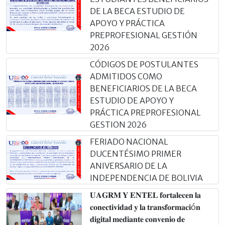
DE LA BECA ESTUDIO DE
APOYO Y PRÁCTICA
PREPROFESIONAL GESTIÓN
2026
CÓDIGOS DE POSTULANTES
ADMITIDOS COMO
BENEFICIARIOS DE LA BECA
ESTUDIO DE APOYO Y
PRÁCTICA PREPROFESIONAL
GESTION 2026
FERIADO NACIONAL
DUCENTÉSIMO PRIMER
ANIVERSARIO DE LA
INDEPENDENCIA DE BOLIVIA
𝐔𝐀𝐆𝐑𝐌 𝐘 𝐄𝐍𝐓𝐄𝐋 𝐟𝐨𝐫𝐭𝐚𝐥𝐞𝐜𝐞𝐧 𝐥𝐚
𝐜𝐨𝐧𝐞𝐜𝐭𝐢𝐯𝐢𝐝𝐚𝐝 𝐲 𝐥𝐚 𝐭𝐫𝐚𝐧𝐬𝐟𝐨𝐫𝐦𝐚𝐜𝐢ó𝐧
𝐝𝐢𝐠𝐢𝐭𝐚𝐥 𝐦𝐞𝐝𝐢𝐚𝐧𝐭𝐞 𝐜𝐨𝐧𝐯𝐞𝐧𝐢𝐨 𝐝𝐞