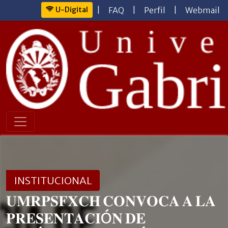
U-Digital
|
FAQ
|
Perfil
|
Webmail
INSTITUCIONAL
𝐔𝐌𝐑𝐏𝐒𝐅𝐗𝐂𝐇 𝐂𝐎𝐍𝐕𝐎𝐂𝐀 𝐀 𝐋𝐀
𝐏𝐑𝐄𝐒𝐄𝐍𝐓𝐀𝐂𝐈Ó𝐍 𝐃𝐄