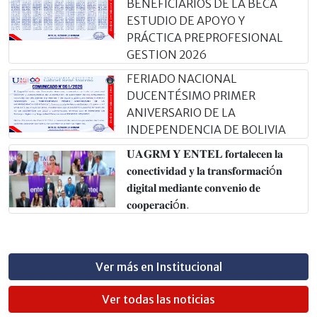
BENEFICIARIOS DE LA BECA
ESTUDIO DE APOYO Y
PRÁCTICA PREPROFESIONAL
GESTION 2026
FERIADO NACIONAL
DUCENTÉSIMO PRIMER
ANIVERSARIO DE LA
INDEPENDENCIA DE BOLIVIA
𝐔𝐀𝐆𝐑𝐌 𝐘 𝐄𝐍𝐓𝐄𝐋 𝐟𝐨𝐫𝐭𝐚𝐥𝐞𝐜𝐞𝐧 𝐥𝐚
𝐜𝐨𝐧𝐞𝐜𝐭𝐢𝐯𝐢𝐝𝐚𝐝 𝐲 𝐥𝐚 𝐭𝐫𝐚𝐧𝐬𝐟𝐨𝐫𝐦𝐚𝐜𝐢ó𝐧
𝐝𝐢𝐠𝐢𝐭𝐚𝐥 𝐦𝐞𝐝𝐢𝐚𝐧𝐭𝐞 𝐜𝐨𝐧𝐯𝐞𝐧𝐢𝐨 𝐝𝐞
𝐜𝐨𝐨𝐩𝐞𝐫𝐚𝐜𝐢ó𝐧.
Ver más en Institucional
Ver todas las noticias