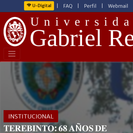
U-Digital
|
FAQ
|
Perfil
|
Webmail
INSTITUCIONAL
𝐓𝐄𝐑𝐄𝐁𝐈𝐍𝐓𝐎: 𝟔𝟖 𝐀Ñ𝐎𝐒 𝐃𝐄