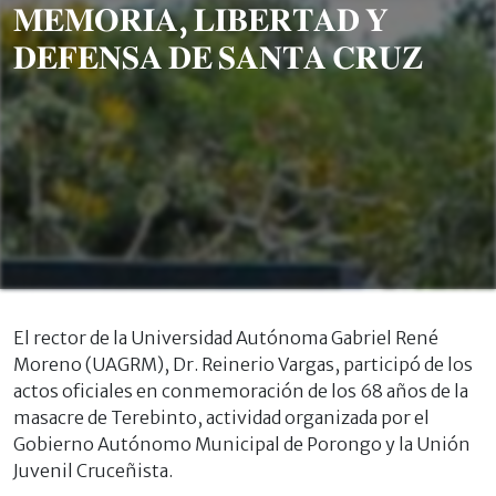
𝐌𝐄𝐌𝐎𝐑𝐈𝐀, 𝐋𝐈𝐁𝐄𝐑𝐓𝐀𝐃 𝐘
𝐃𝐄𝐅𝐄𝐍𝐒𝐀 𝐃𝐄 𝐒𝐀𝐍𝐓𝐀 𝐂𝐑𝐔𝐙
El rector de la Universidad Autónoma Gabriel René
Moreno (UAGRM), Dr. Reinerio Vargas, participó de los
actos oficiales en conmemoración de los 68 años de la
masacre de Terebinto, actividad organizada por el
Gobierno Autónomo Municipal de Porongo y la Unión
Juvenil Cruceñista.