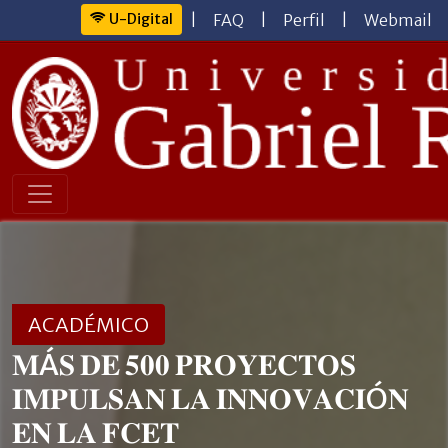
U-Digital
|
FAQ
|
Perfil
|
Webmail
ACADÉMICO
𝐌Á𝐒 𝐃𝐄 𝟓𝟎𝟎 𝐏𝐑𝐎𝐘𝐄𝐂𝐓𝐎𝐒
𝐈𝐌𝐏𝐔𝐋𝐒𝐀𝐍 𝐋𝐀 𝐈𝐍𝐍𝐎𝐕𝐀𝐂𝐈Ó𝐍
𝐄𝐍 𝐋𝐀 𝐅𝐂𝐄𝐓