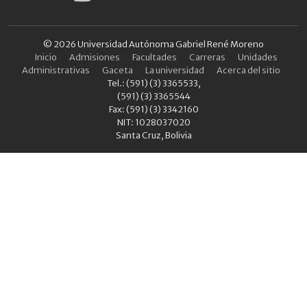
© 2026 Universidad Autónoma Gabriel René Moreno
Inicio
Admisiones
Facultades
Carreras
Unidades
Administrativas
Gaceta
La universidad
Acerca del sitio
Tel.: (591) (3) 3365533,
(591) (3) 3365544
Fax: (591) (3) 3342160
NIT: 1028037020
Santa Cruz, Bolivia