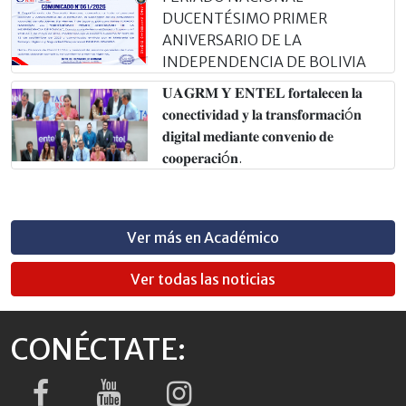
DUCENTÉSIMO PRIMER
ANIVERSARIO DE LA
INDEPENDENCIA DE BOLIVIA
𝐔𝐀𝐆𝐑𝐌 𝐘 𝐄𝐍𝐓𝐄𝐋 𝐟𝐨𝐫𝐭𝐚𝐥𝐞𝐜𝐞𝐧 𝐥𝐚
𝐜𝐨𝐧𝐞𝐜𝐭𝐢𝐯𝐢𝐝𝐚𝐝 𝐲 𝐥𝐚 𝐭𝐫𝐚𝐧𝐬𝐟𝐨𝐫𝐦𝐚𝐜𝐢ó𝐧
𝐝𝐢𝐠𝐢𝐭𝐚𝐥 𝐦𝐞𝐝𝐢𝐚𝐧𝐭𝐞 𝐜𝐨𝐧𝐯𝐞𝐧𝐢𝐨 𝐝𝐞
𝐜𝐨𝐨𝐩𝐞𝐫𝐚𝐜𝐢ó𝐧.
Ver más en Académico
Ver todas las noticias
CONÉCTATE: