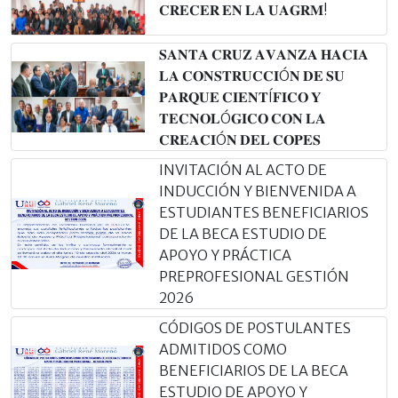
𝐂𝐑𝐄𝐂𝐄𝐑 𝐄𝐍 𝐋𝐀 𝐔𝐀𝐆𝐑𝐌!
𝐒𝐀𝐍𝐓𝐀 𝐂𝐑𝐔𝐙 𝐀𝐕𝐀𝐍𝐙𝐀 𝐇𝐀𝐂𝐈𝐀
𝐋𝐀 𝐂𝐎𝐍𝐒𝐓𝐑𝐔𝐂𝐂𝐈Ó𝐍 𝐃𝐄 𝐒𝐔
𝐏𝐀𝐑𝐐𝐔𝐄 𝐂𝐈𝐄𝐍𝐓Í𝐅𝐈𝐂𝐎 𝐘
𝐓𝐄𝐂𝐍𝐎𝐋Ó𝐆𝐈𝐂𝐎 𝐂𝐎𝐍 𝐋𝐀
𝐂𝐑𝐄𝐀𝐂𝐈Ó𝐍 𝐃𝐄𝐋 𝐂𝐎𝐏𝐄𝐒
INVITACIÓN AL ACTO DE
INDUCCIÓN Y BIENVENIDA A
ESTUDIANTES BENEFICIARIOS
DE LA BECA ESTUDIO DE
APOYO Y PRÁCTICA
PREPROFESIONAL GESTIÓN
2026
CÓDIGOS DE POSTULANTES
ADMITIDOS COMO
BENEFICIARIOS DE LA BECA
ESTUDIO DE APOYO Y