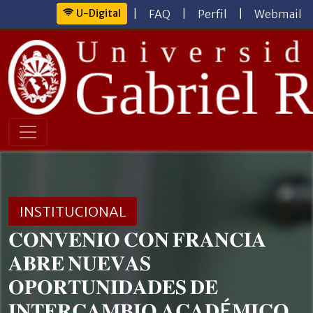
U-Digital
|
FAQ
|
Perfil
|
Webmail
INSTITUCIONAL
𝐂𝐎𝐍𝐕𝐄𝐍𝐈𝐎 𝐂𝐎𝐍 𝐅𝐑𝐀𝐍𝐂𝐈𝐀
𝐀𝐁𝐑𝐄 𝐍𝐔𝐄𝐕𝐀𝐒
𝐎𝐏𝐎𝐑𝐓𝐔𝐍𝐈𝐃𝐀𝐃𝐄𝐒 𝐃𝐄
𝐈𝐍𝐓𝐄𝐑𝐂𝐀𝐌𝐁𝐈𝐎 𝐀𝐂𝐀𝐃É𝐌𝐈𝐂𝐎