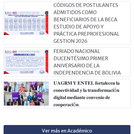
CÓDIGOS DE POSTULANTES
ADMITIDOS COMO
BENEFICIARIOS DE LA BECA
ESTUDIO DE APOYO Y
PRÁCTICA PREPROFESIONAL
GESTION 2026
FERIADO NACIONAL
DUCENTÉSIMO PRIMER
ANIVERSARIO DE LA
INDEPENDENCIA DE BOLIVIA
𝐔𝐀𝐆𝐑𝐌 𝐘 𝐄𝐍𝐓𝐄𝐋 𝐟𝐨𝐫𝐭𝐚𝐥𝐞𝐜𝐞𝐧 𝐥𝐚
𝐜𝐨𝐧𝐞𝐜𝐭𝐢𝐯𝐢𝐝𝐚𝐝 𝐲 𝐥𝐚 𝐭𝐫𝐚𝐧𝐬𝐟𝐨𝐫𝐦𝐚𝐜𝐢ó𝐧
𝐝𝐢𝐠𝐢𝐭𝐚𝐥 𝐦𝐞𝐝𝐢𝐚𝐧𝐭𝐞 𝐜𝐨𝐧𝐯𝐞𝐧𝐢𝐨 𝐝𝐞
𝐜𝐨𝐨𝐩𝐞𝐫𝐚𝐜𝐢ó𝐧.
Ver más en Académico