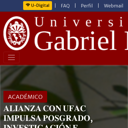
U-Digital
|
FAQ
|
Perfil
|
Webmail
ACADÉMICO
𝐀𝐋𝐈𝐀𝐍𝐙𝐀 𝐂𝐎𝐍 𝐔𝐅𝐀𝐂
𝐈𝐌𝐏𝐔𝐋𝐒𝐀 𝐏𝐎𝐒𝐆𝐑𝐀𝐃𝐎,
𝐈𝐍𝐕𝐄𝐒𝐓𝐈𝐆𝐀𝐂𝐈Ó𝐍 𝐄