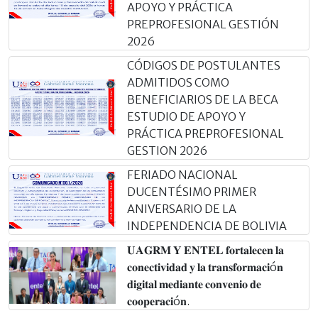
APOYO Y PRÁCTICA
PREPROFESIONAL GESTIÓN
2026
CÓDIGOS DE POSTULANTES
ADMITIDOS COMO
BENEFICIARIOS DE LA BECA
ESTUDIO DE APOYO Y
PRÁCTICA PREPROFESIONAL
GESTION 2026
FERIADO NACIONAL
DUCENTÉSIMO PRIMER
ANIVERSARIO DE LA
INDEPENDENCIA DE BOLIVIA
𝐔𝐀𝐆𝐑𝐌 𝐘 𝐄𝐍𝐓𝐄𝐋 𝐟𝐨𝐫𝐭𝐚𝐥𝐞𝐜𝐞𝐧 𝐥𝐚
𝐜𝐨𝐧𝐞𝐜𝐭𝐢𝐯𝐢𝐝𝐚𝐝 𝐲 𝐥𝐚 𝐭𝐫𝐚𝐧𝐬𝐟𝐨𝐫𝐦𝐚𝐜𝐢ó𝐧
𝐝𝐢𝐠𝐢𝐭𝐚𝐥 𝐦𝐞𝐝𝐢𝐚𝐧𝐭𝐞 𝐜𝐨𝐧𝐯𝐞𝐧𝐢𝐨 𝐝𝐞
𝐜𝐨𝐨𝐩𝐞𝐫𝐚𝐜𝐢ó𝐧.