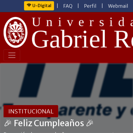
U-Digital
|
FAQ
|
Perfil
|
Webmail
INSTITUCIONAL
🎉 Feliz Cumpleaños 🎉