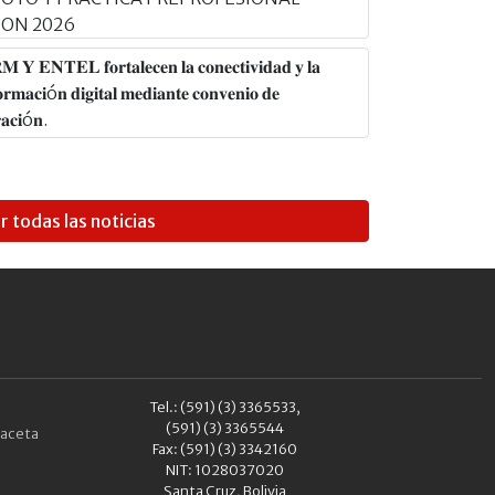
ION 2026
𝐘 𝐄𝐍𝐓𝐄𝐋 𝐟𝐨𝐫𝐭𝐚𝐥𝐞𝐜𝐞𝐧 𝐥𝐚 𝐜𝐨𝐧𝐞𝐜𝐭𝐢𝐯𝐢𝐝𝐚𝐝 𝐲 𝐥𝐚
𝐨𝐫𝐦𝐚𝐜𝐢ó𝐧 𝐝𝐢𝐠𝐢𝐭𝐚𝐥 𝐦𝐞𝐝𝐢𝐚𝐧𝐭𝐞 𝐜𝐨𝐧𝐯𝐞𝐧𝐢𝐨 𝐝𝐞
𝐚𝐜𝐢ó𝐧.
r todas las noticias
Tel.: (591) (3) 3365533,
(591) (3) 3365544
aceta
Fax: (591) (3) 3342160
NIT: 1028037020
Santa Cruz, Bolivia