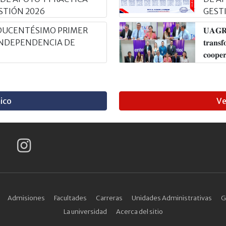
STIÓN 2026
GEST
DUCENTÉSIMO PRIMER
𝐔𝐀𝐆𝐑𝐌 
 INDEPENDENCIA DE
𝐭𝐫𝐚𝐧𝐬𝐟
𝐜𝐨𝐨𝐩𝐞
ico
Ve
Admisiones
Facultades
Carreras
Unidades Administrativas
G
La universidad
Acerca del sitio