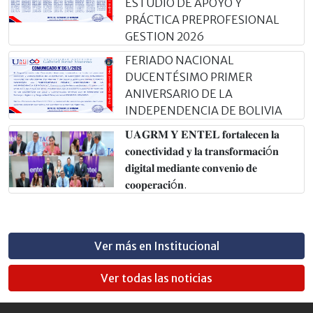
ESTUDIO DE APOYO Y
PRÁCTICA PREPROFESIONAL
GESTION 2026
FERIADO NACIONAL
DUCENTÉSIMO PRIMER
ANIVERSARIO DE LA
INDEPENDENCIA DE BOLIVIA
𝐔𝐀𝐆𝐑𝐌 𝐘 𝐄𝐍𝐓𝐄𝐋 𝐟𝐨𝐫𝐭𝐚𝐥𝐞𝐜𝐞𝐧 𝐥𝐚
𝐜𝐨𝐧𝐞𝐜𝐭𝐢𝐯𝐢𝐝𝐚𝐝 𝐲 𝐥𝐚 𝐭𝐫𝐚𝐧𝐬𝐟𝐨𝐫𝐦𝐚𝐜𝐢ó𝐧
𝐝𝐢𝐠𝐢𝐭𝐚𝐥 𝐦𝐞𝐝𝐢𝐚𝐧𝐭𝐞 𝐜𝐨𝐧𝐯𝐞𝐧𝐢𝐨 𝐝𝐞
𝐜𝐨𝐨𝐩𝐞𝐫𝐚𝐜𝐢ó𝐧.
Ver más en Institucional
Ver todas las noticias