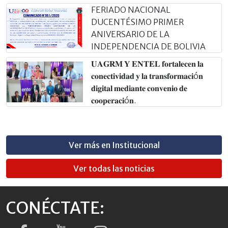
FERIADO NACIONAL
DUCENTÉSIMO PRIMER
ANIVERSARIO DE LA
INDEPENDENCIA DE BOLIVIA
𝐔𝐀𝐆𝐑𝐌 𝐘 𝐄𝐍𝐓𝐄𝐋 𝐟𝐨𝐫𝐭𝐚𝐥𝐞𝐜𝐞𝐧 𝐥𝐚
𝐜𝐨𝐧𝐞𝐜𝐭𝐢𝐯𝐢𝐝𝐚𝐝 𝐲 𝐥𝐚 𝐭𝐫𝐚𝐧𝐬𝐟𝐨𝐫𝐦𝐚𝐜𝐢ó𝐧
𝐝𝐢𝐠𝐢𝐭𝐚𝐥 𝐦𝐞𝐝𝐢𝐚𝐧𝐭𝐞 𝐜𝐨𝐧𝐯𝐞𝐧𝐢𝐨 𝐝𝐞
𝐜𝐨𝐨𝐩𝐞𝐫𝐚𝐜𝐢ó𝐧.
Ver más en Institucional
Ver todas las noticias
CONÉCTATE: