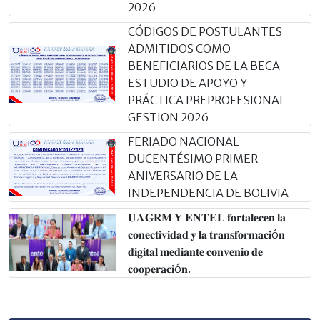
2026
CÓDIGOS DE POSTULANTES
ADMITIDOS COMO
BENEFICIARIOS DE LA BECA
ESTUDIO DE APOYO Y
PRÁCTICA PREPROFESIONAL
GESTION 2026
FERIADO NACIONAL
DUCENTÉSIMO PRIMER
ANIVERSARIO DE LA
INDEPENDENCIA DE BOLIVIA
𝐔𝐀𝐆𝐑𝐌 𝐘 𝐄𝐍𝐓𝐄𝐋 𝐟𝐨𝐫𝐭𝐚𝐥𝐞𝐜𝐞𝐧 𝐥𝐚
𝐜𝐨𝐧𝐞𝐜𝐭𝐢𝐯𝐢𝐝𝐚𝐝 𝐲 𝐥𝐚 𝐭𝐫𝐚𝐧𝐬𝐟𝐨𝐫𝐦𝐚𝐜𝐢ó𝐧
𝐝𝐢𝐠𝐢𝐭𝐚𝐥 𝐦𝐞𝐝𝐢𝐚𝐧𝐭𝐞 𝐜𝐨𝐧𝐯𝐞𝐧𝐢𝐨 𝐝𝐞
𝐜𝐨𝐨𝐩𝐞𝐫𝐚𝐜𝐢ó𝐧.