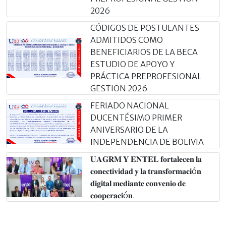
2026
CÓDIGOS DE POSTULANTES
ADMITIDOS COMO
BENEFICIARIOS DE LA BECA
ESTUDIO DE APOYO Y
PRÁCTICA PREPROFESIONAL
GESTION 2026
FERIADO NACIONAL
DUCENTÉSIMO PRIMER
ANIVERSARIO DE LA
INDEPENDENCIA DE BOLIVIA
𝐔𝐀𝐆𝐑𝐌 𝐘 𝐄𝐍𝐓𝐄𝐋 𝐟𝐨𝐫𝐭𝐚𝐥𝐞𝐜𝐞𝐧 𝐥𝐚
𝐜𝐨𝐧𝐞𝐜𝐭𝐢𝐯𝐢𝐝𝐚𝐝 𝐲 𝐥𝐚 𝐭𝐫𝐚𝐧𝐬𝐟𝐨𝐫𝐦𝐚𝐜𝐢ó𝐧
𝐝𝐢𝐠𝐢𝐭𝐚𝐥 𝐦𝐞𝐝𝐢𝐚𝐧𝐭𝐞 𝐜𝐨𝐧𝐯𝐞𝐧𝐢𝐨 𝐝𝐞
𝐜𝐨𝐨𝐩𝐞𝐫𝐚𝐜𝐢ó𝐧.