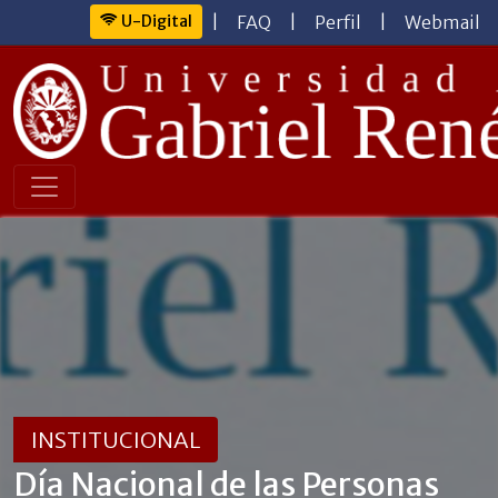
U-Digital
|
FAQ
|
Perfil
|
Webmail
INSTITUCIONAL
Día Nacional de las Personas