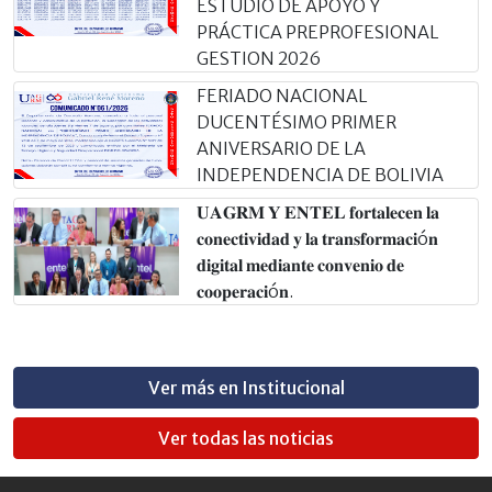
ESTUDIO DE APOYO Y
PRÁCTICA PREPROFESIONAL
GESTION 2026
FERIADO NACIONAL
DUCENTÉSIMO PRIMER
ANIVERSARIO DE LA
INDEPENDENCIA DE BOLIVIA
𝐔𝐀𝐆𝐑𝐌 𝐘 𝐄𝐍𝐓𝐄𝐋 𝐟𝐨𝐫𝐭𝐚𝐥𝐞𝐜𝐞𝐧 𝐥𝐚
𝐜𝐨𝐧𝐞𝐜𝐭𝐢𝐯𝐢𝐝𝐚𝐝 𝐲 𝐥𝐚 𝐭𝐫𝐚𝐧𝐬𝐟𝐨𝐫𝐦𝐚𝐜𝐢ó𝐧
𝐝𝐢𝐠𝐢𝐭𝐚𝐥 𝐦𝐞𝐝𝐢𝐚𝐧𝐭𝐞 𝐜𝐨𝐧𝐯𝐞𝐧𝐢𝐨 𝐝𝐞
𝐜𝐨𝐨𝐩𝐞𝐫𝐚𝐜𝐢ó𝐧.
Ver más en Institucional
Ver todas las noticias