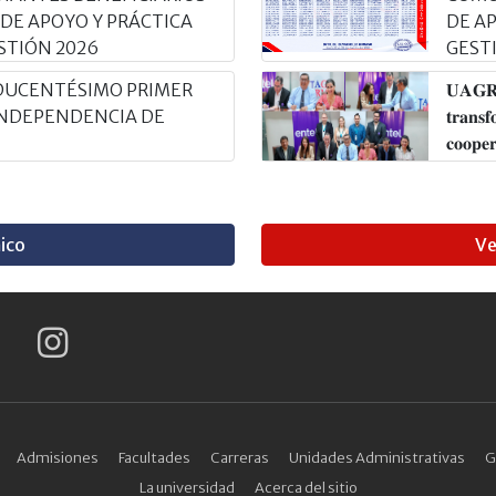
 DE APOYO Y PRÁCTICA
DE A
STIÓN 2026
GEST
DUCENTÉSIMO PRIMER
𝐔𝐀𝐆𝐑𝐌 
 INDEPENDENCIA DE
𝐭𝐫𝐚𝐧𝐬𝐟
𝐜𝐨𝐨𝐩𝐞
ico
Ve
Admisiones
Facultades
Carreras
Unidades Administrativas
G
La universidad
Acerca del sitio