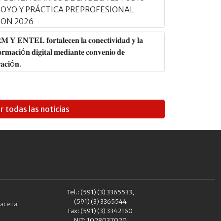
POYO Y PRÁCTICA PREPROFESIONAL
ION 2026
𝐘 𝐄𝐍𝐓𝐄𝐋 𝐟𝐨𝐫𝐭𝐚𝐥𝐞𝐜𝐞𝐧 𝐥𝐚 𝐜𝐨𝐧𝐞𝐜𝐭𝐢𝐯𝐢𝐝𝐚𝐝 𝐲 𝐥𝐚
𝐨𝐫𝐦𝐚𝐜𝐢ó𝐧 𝐝𝐢𝐠𝐢𝐭𝐚𝐥 𝐦𝐞𝐝𝐢𝐚𝐧𝐭𝐞 𝐜𝐨𝐧𝐯𝐞𝐧𝐢𝐨 𝐝𝐞
𝐚𝐜𝐢ó𝐧.
r todas las noticias
Tel.: (591) (3) 3365533,
(591) (3) 3365544
aceta
Fax: (591) (3) 3342160
NIT: 1028037020