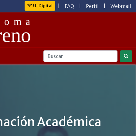
U-Digital
|
FAQ
|
Perfil
|
Webmail
inación Académica