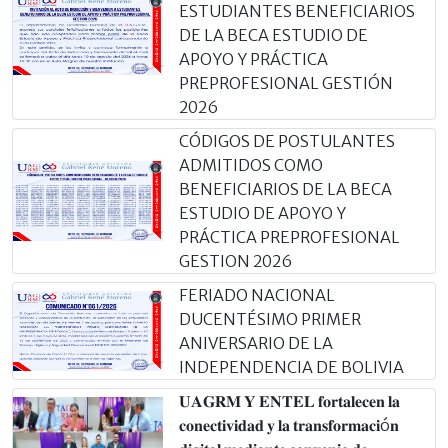
ESTUDIANTES BENEFICIARIOS
DE LA BECA ESTUDIO DE
APOYO Y PRÁCTICA
PREPROFESIONAL GESTIÓN
2026
CÓDIGOS DE POSTULANTES
ADMITIDOS COMO
BENEFICIARIOS DE LA BECA
ESTUDIO DE APOYO Y
PRÁCTICA PREPROFESIONAL
GESTION 2026
FERIADO NACIONAL
DUCENTÉSIMO PRIMER
ANIVERSARIO DE LA
INDEPENDENCIA DE BOLIVIA
𝐔𝐀𝐆𝐑𝐌 𝐘 𝐄𝐍𝐓𝐄𝐋 𝐟𝐨𝐫𝐭𝐚𝐥𝐞𝐜𝐞𝐧 𝐥𝐚
𝐜𝐨𝐧𝐞𝐜𝐭𝐢𝐯𝐢𝐝𝐚𝐝 𝐲 𝐥𝐚 𝐭𝐫𝐚𝐧𝐬𝐟𝐨𝐫𝐦𝐚𝐜𝐢ó𝐧