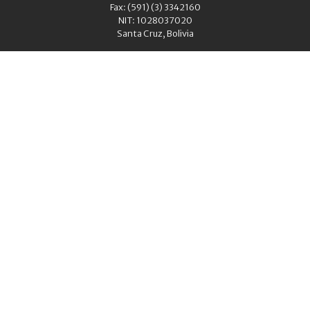
Fax: (591) (3) 3342160
NIT: 1028037020
Santa Cruz, Bolivia