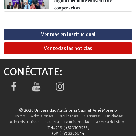
𝐝𝐢𝐠𝐢𝐭𝐚𝐥 𝐦𝐞𝐝𝐢𝐚𝐧𝐭𝐞 𝐜𝐨𝐧𝐯𝐞𝐧𝐢𝐨 𝐝𝐞
𝐜𝐨𝐨𝐩𝐞𝐫𝐚𝐜𝐢ó𝐧.
Ver más en Institucional
Ver todas las noticias
CONÉCTATE:
© 2026 Universidad Autónoma Gabriel René Moreno
Inicio
Admisiones
Facultades
Carreras
Unidades
Administrativas
Gaceta
La universidad
Acerca del sitio
Tel.: (591) (3) 3365533,
(591) (3) 3365544