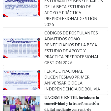
ESTUDIANTES BENEFICIARIOS
DE LA BECA ESTUDIO DE
APOYO Y PRÁCTICA
PREPROFESIONAL GESTIÓN
2026
CÓDIGOS DE POSTULANTES
ADMITIDOS COMO
BENEFICIARIOS DE LA BECA
ESTUDIO DE APOYO Y
PRÁCTICA PREPROFESIONAL
GESTION 2026
FERIADO NACIONAL
DUCENTÉSIMO PRIMER
ANIVERSARIO DE LA
INDEPENDENCIA DE BOLIVIA
𝐔𝐀𝐆𝐑𝐌 𝐘 𝐄𝐍𝐓𝐄𝐋 𝐟𝐨𝐫𝐭𝐚𝐥𝐞𝐜𝐞𝐧 𝐥𝐚
𝐜𝐨𝐧𝐞𝐜𝐭𝐢𝐯𝐢𝐝𝐚𝐝 𝐲 𝐥𝐚 𝐭𝐫𝐚𝐧𝐬𝐟𝐨𝐫𝐦𝐚𝐜𝐢ó𝐧
𝐝𝐢𝐠𝐢𝐭𝐚𝐥 𝐦𝐞𝐝𝐢𝐚𝐧𝐭𝐞 𝐜𝐨𝐧𝐯𝐞𝐧𝐢𝐨 𝐝𝐞