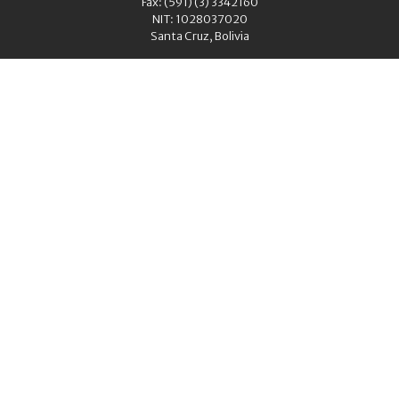
Fax: (591) (3) 3342160
NIT: 1028037020
Santa Cruz, Bolivia