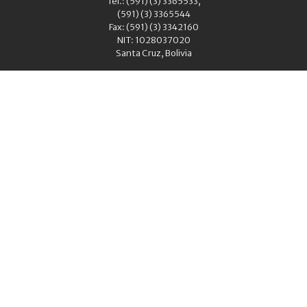
Tel.: (591) (3) 3365533,
(591) (3) 3365544
Fax: (591) (3) 3342160
NIT: 1028037020
Santa Cruz, Bolivia