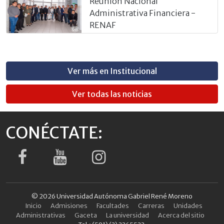
Reunión Nacional
Administrativa Financiera -
RENAF
Ver más en Institucional
Ver todas las noticias
CONÉCTATE:
© 2026 Universidad Autónoma Gabriel René Moreno
Inicio
Admisiones
Facultades
Carreras
Unidades
Administrativas
Gaceta
La universidad
Acerca del sitio