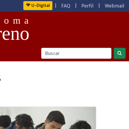
U-Digital
|
FAQ
|
Perfil
|
Webmail
s