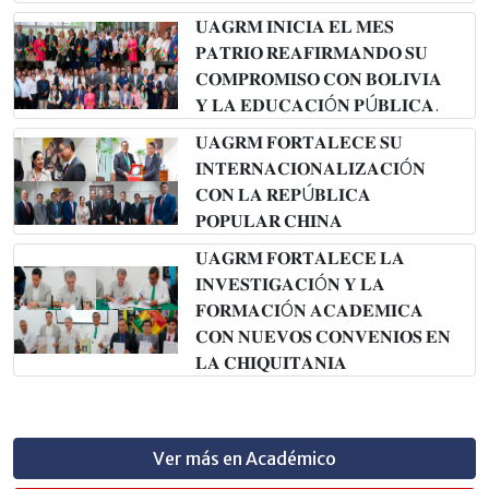
𝐔𝐀𝐆𝐑𝐌 𝐈𝐍𝐈𝐂𝐈𝐀 𝐄𝐋 𝐌𝐄𝐒
𝐏𝐀𝐓𝐑𝐈𝐎 𝐑𝐄𝐀𝐅𝐈𝐑𝐌𝐀𝐍𝐃𝐎 𝐒𝐔
𝐂𝐎𝐌𝐏𝐑𝐎𝐌𝐈𝐒𝐎 𝐂𝐎𝐍 𝐁𝐎𝐋𝐈𝐕𝐈𝐀
𝐘 𝐋𝐀 𝐄𝐃𝐔𝐂𝐀𝐂𝐈Ó𝐍 𝐏Ú𝐁𝐋𝐈𝐂𝐀.
𝐔𝐀𝐆𝐑𝐌 𝐅𝐎𝐑𝐓𝐀𝐋𝐄𝐂𝐄 𝐒𝐔
𝐈𝐍𝐓𝐄𝐑𝐍𝐀𝐂𝐈𝐎𝐍𝐀𝐋𝐈𝐙𝐀𝐂𝐈Ó𝐍
𝐂𝐎𝐍 𝐋𝐀 𝐑𝐄𝐏Ú𝐁𝐋𝐈𝐂𝐀
𝐏𝐎𝐏𝐔𝐋𝐀𝐑 𝐂𝐇𝐈𝐍𝐀
𝐔𝐀𝐆𝐑𝐌 𝐅𝐎𝐑𝐓𝐀𝐋𝐄𝐂𝐄 𝐋𝐀
𝐈𝐍𝐕𝐄𝐒𝐓𝐈𝐆𝐀𝐂𝐈Ó𝐍 𝐘 𝐋𝐀
𝐅𝐎𝐑𝐌𝐀𝐂𝐈Ó𝐍 𝐀𝐂𝐀𝐃𝐄𝐌𝐈𝐂𝐀
𝐂𝐎𝐍 𝐍𝐔𝐄𝐕𝐎𝐒 𝐂𝐎𝐍𝐕𝐄𝐍𝐈𝐎𝐒 𝐄𝐍
𝐋𝐀 𝐂𝐇𝐈𝐐𝐔𝐈𝐓𝐀𝐍𝐈𝐀
Ver más en Académico