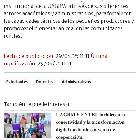
institucional de la UAGRM, a través de sus diferentes
actores académicos y administrativos, para fortalecer
las capacidades técnicas de los pequeños productores y
promover el bienestar animal en las comunidades
rurales.
Fecha de publicación:
29/04/25 11:11
Última
modificación:
29/04/25 11:11
Estudiantes
Docentes
Administrativos
También te puede interesar:
𝐔𝐀𝐆𝐑𝐌 𝐘 𝐄𝐍𝐓𝐄𝐋 𝐟𝐨𝐫𝐭𝐚𝐥𝐞𝐜𝐞𝐧 𝐥𝐚
𝐜𝐨𝐧𝐞𝐜𝐭𝐢𝐯𝐢𝐝𝐚𝐝 𝐲 𝐥𝐚 𝐭𝐫𝐚𝐧𝐬𝐟𝐨𝐫𝐦𝐚𝐜𝐢ó𝐧
𝐝𝐢𝐠𝐢𝐭𝐚𝐥 𝐦𝐞𝐝𝐢𝐚𝐧𝐭𝐞 𝐜𝐨𝐧𝐯𝐞𝐧𝐢𝐨 𝐝𝐞
𝐜𝐨𝐨𝐩𝐞𝐫𝐚𝐜𝐢ó𝐧.