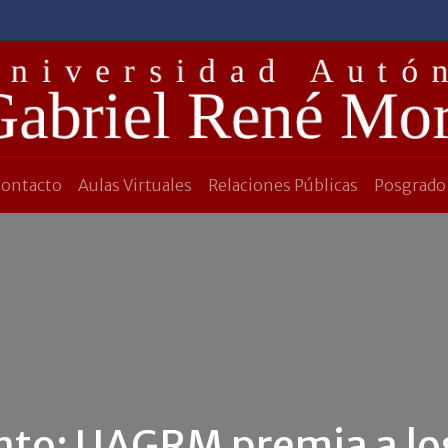
Contacto
Aulas Virtuales
Relaciones Públicas
Posgrado
nto: UAGRM premia a lo