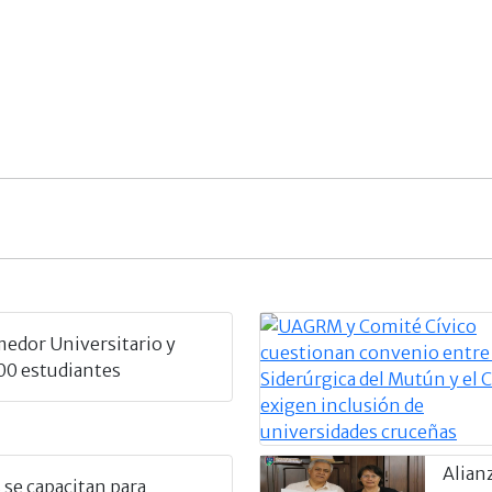
edor Universitario y
500 estudiantes
Alian
 se capacitan para