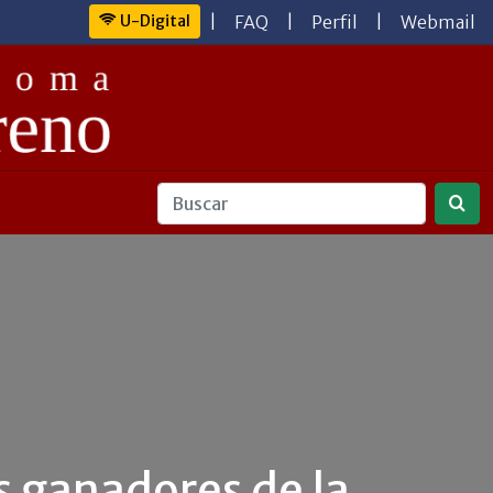
U-Digital
|
FAQ
|
Perfil
|
Webmail
s ganadores de la