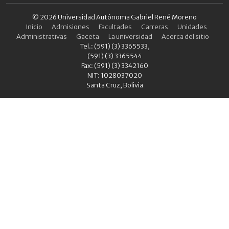
© 2026 Universidad Autónoma Gabriel René Moreno
Inicio
Admisiones
Facultades
Carreras
Unidades
Administrativas
Gaceta
La universidad
Acerca del sitio
Tel.: (591) (3) 3365533,
(591) (3) 3365544
Fax: (591) (3) 3342160
NIT: 1028037020
Santa Cruz, Bolivia