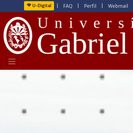
U-Digital
|
FAQ
|
Perfil
|
Webmail