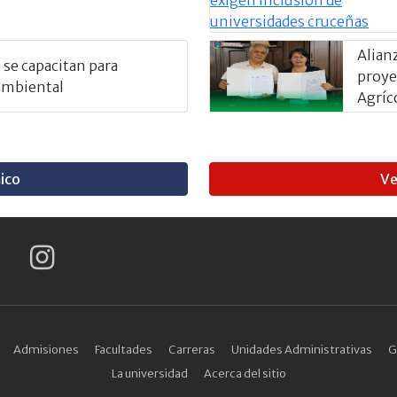
Alian
 se capacitan para
proyec
ambiental
Agríc
ico
Ve
Admisiones
Facultades
Carreras
Unidades Administrativas
G
La universidad
Acerca del sitio