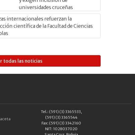
universidades cruceñas
zas internacionales refuerzan la
ción científica de la Facultad de Ciencias
olas
r todas las noticias
Tel.: (591) (3) 3365533,
(591) (3) 3365544
aceta
Fax: (591) (3) 3342160
NIT: 1028037020
Santa Cruz, Bolivia