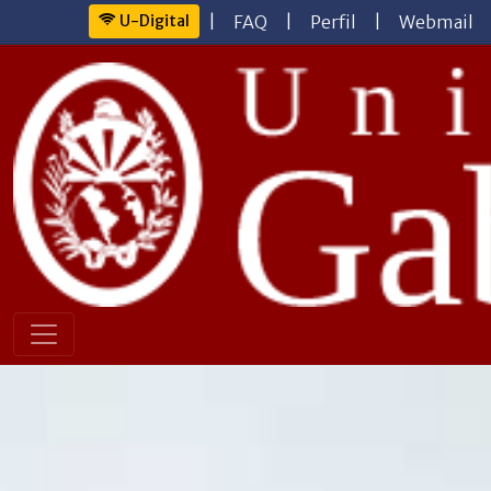
U-Digital
|
FAQ
|
Perfil
|
Webmail