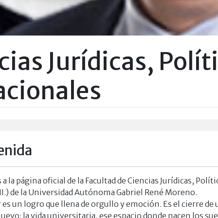
ias Jurídicas, Políti
acionales
enida
a la página oficial de la Facultad de Ciencias Jurídicas, Polí
R.II.) de la Universidad Autónoma Gabriel René Moreno.
r es un logro que llena de orgullo y emoción. Es el cierre d
evo: la vida universitaria, ese espacio donde nacen los su