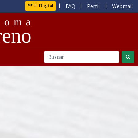
U-Digital
|
FAQ
|
Perfil
|
Webmail